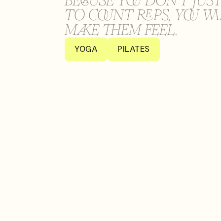
BECAUSE YOU DON'T JUS
TO COUNT REPS, YOU W
MAKE THEM FEEL.
YOGA
PILATES