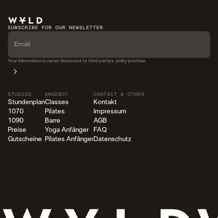
SUBSCRIBE FOR OUR NEWSLETTER
Your information is never disclosed to third parties. pinky promise.
STUDIOS
ANGEBOT
CONTACT & OTHER
Stundenplan
Classes
Kontakt
1070
Pilates
Impressum
1090
Barre
AGB
Preise
Yoga Anfänger
FAQ
Gutscheine
Pilates Anfänger
Datenschutz