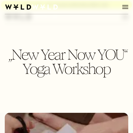
BURN, BABY, BURN:
PILATES AUSBILDUNG HERBST 2026
„New Year Now YOU“
Yoga Workshop