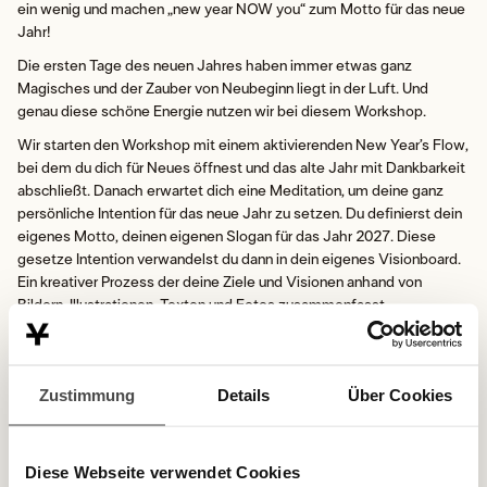
ein wenig und machen „new year NOW you“ zum Motto für das neue
Jahr!
Die ersten Tage des neuen Jahres haben immer etwas ganz
Magisches und der Zauber von Neubeginn liegt in der Luft. Und
genau diese schöne Energie nutzen wir bei diesem Workshop.
Wir starten den Workshop mit einem aktivierenden New Year’s Flow,
bei dem du dich für Neues öffnest und das alte Jahr mit Dankbarkeit
abschließt. Danach erwartet dich eine Meditation, um deine ganz
persönliche Intention für das neue Jahr zu setzen. Du definierst dein
eigenes Motto, deinen eigenen Slogan für das Jahr 2027. Diese
gesetze Intention verwandelst du dann in dein eigenes Visionboard.
Ein kreativer Prozess der deine Ziele und Visionen anhand von
Bildern, Illustrationen, Texten und Fotos zusammenfasst.
Der perfekte Start in das Jahr 2027. DEIN Jahr!
TERMINE
Zustimmung
Details
Über Cookies
Samstag 09.01.2027, 14.00 – 17.00 Uhr, w/ Veronika
GOOD TO KNOW
Diese Webseite verwendet Cookies