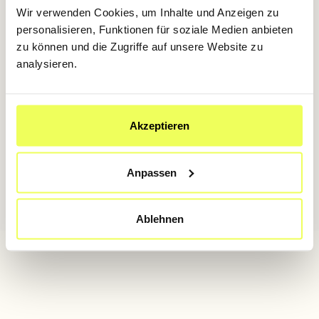
Mindestteilnehmer:innenanzahl: 10 Personen
Wir verwenden Cookies, um Inhalte und Anzeigen zu
LOCATION
personalisieren, Funktionen für soziale Medien anbieten
zu können und die Zugriffe auf unsere Website zu
Studio 1090
analysieren.
PREIS
€ 54
Akzeptieren
JETZT TICKET SICHERN
Anpassen
Ablehnen