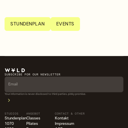
STUNDENPLAN
EVENTS
SUBSCRIBE FOR OUR NEWSLETTER
Your information is never disclosed to third parties. pinky promise.
STUDIOS
ANGEBOT
CONTACT & OTHER
Stundenplan
Classes
Kontakt
1070
Pilates
Impressum