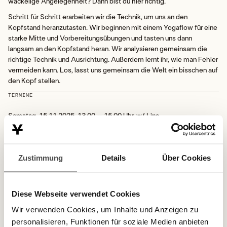
wackelige Angelegenheit? Dann bist du hier richtig.
Schritt für Schritt erarbeiten wir die Technik, um uns an den
Kopfstand heranzutasten. Wir beginnen mit einem Yogaflow für eine
starke Mitte und Vorbereitungsübungen und tasten uns dann
langsam an den Kopfstand heran. Wir analysieren gemeinsam die
richtige Technik und Ausrichtung. Außerdem lernt ihr, wie man Fehler
vermeiden kann. Los, lasst uns gemeinsam die Welt ein bisschen auf
den Kopf stellen.
TERMINE
Samstag, 15.11.2025, 13.00 – 15.00 Uhr, w/ Lina
GOOD TO KNOW
Mindestteilnehmeranzahl: 10 Personen
Zustimmung
Details
Über Cookies
LOCATION
Studio 1070
Diese Webseite verwendet Cookies
PREIS
Wir verwenden Cookies, um Inhalte und Anzeigen zu
€ 39
personalisieren, Funktionen für soziale Medien anbieten