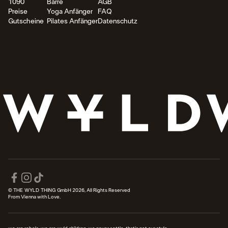
1090
Barre
AGB
Preise
Yoga Anfänger
FAQ
Gutscheine
Pilates Anfänger
Datenschutz
© THE WYLD THING GmbH 2026, All Rights Reserved
From Vienna with Love.