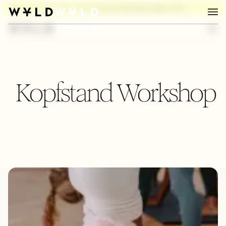
BURN, BABY, BURN:
PILATES AUSBILDUNG HERBST 2026
Kopfstand Workshop