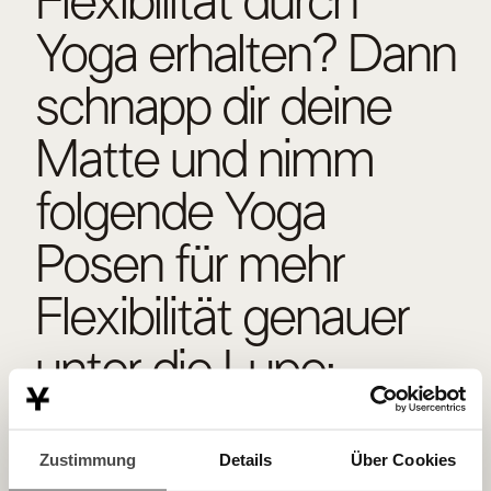
Flexibilität durch
Yoga erhalten? Dann
schnapp dir deine
Matte und nimm
folgende Yoga
Posen für mehr
Flexibilität genauer
unter die Lupe:
Cat-Cow
Zustimmung
Details
Über Cookies
Die Katze-Kuh-Haltung ist eine der wichtigsten