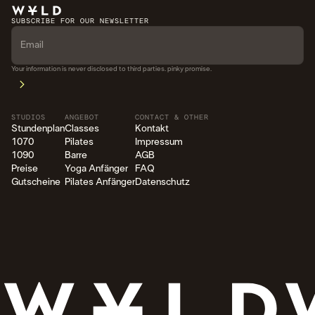
SUBSCRIBE FOR OUR NEWSLETTER
Your information is never disclosed to third parties. pinky promise.
STUDIOS
ANGEBOT
CONTACT & OTHER
Stundenplan
Classes
Kontakt
1070
Pilates
Impressum
1090
Barre
AGB
Preise
Yoga Anfänger
FAQ
Gutscheine
Pilates Anfänger
Datenschutz