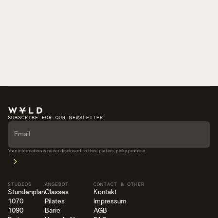
SUBSCRIBE FOR OUR NEWSLETTER
Your information is never disclosed to third parties. pinky promise.
STUDIOS
ANGEBOT
CONTACT & OTHER
Stundenplan
Classes
Kontakt
1070
Pilates
Impressum
1090
Barre
AGB