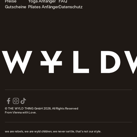
Preise
Yoga Anfänger
FAQ
Gutscheine
Pilates Anfänger
Datenschutz
© THE WYLD THING GmbH 2026, All Rights Reserved
From Vienna with Love.
we are rebels, we are wyld children, we never settle, that's not our style.