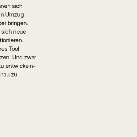
nnen sich
ein Umzug
er bringen.
k sich neue
ionieren.
nes Tool
tzen. Und zwar
 zu entwickeln-
enau zu