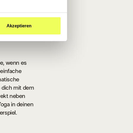
 erhalten.
so wichtig,
rlaube es dir
Akzeptieren
infache Dinge
se, wenn es
 einfache
omatische
b dich mit dem
irekt neben
Yoga in deinen
erspiel.