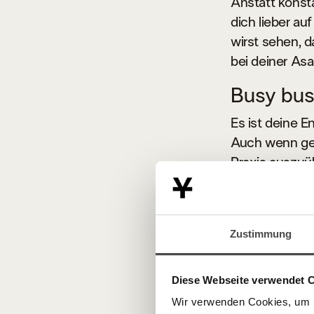
Anstatt konst
dich lieber au
wirst sehen, 
bei deiner Asa
Busy bus
Es ist deine 
Auch wenn ger
Praxis auszuü
Stunde auf de
sind ausreiche
Treat you
Zustimmung
Erfahrene Yogi
Diese Webseite verwendet 
um eine „Belo
uns beweglich
Wir verwenden Cookies, um I