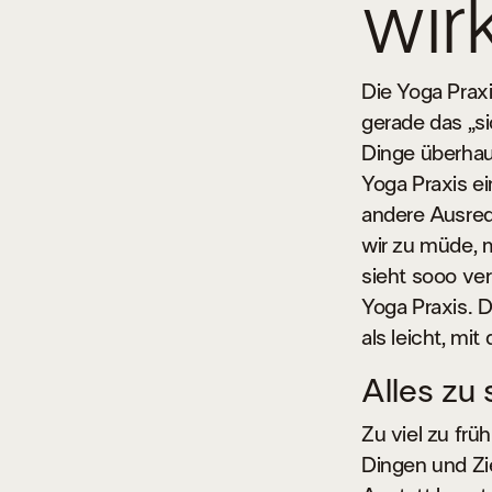
wir
Die Yoga Praxi
gerade das „s
Dinge überhau
Yoga Praxis ei
andere Ausrede
wir zu müde, 
sieht sooo ve
Yoga Praxis. 
als leicht, mi
Alles zu 
Zu viel zu frü
Dingen und Zie