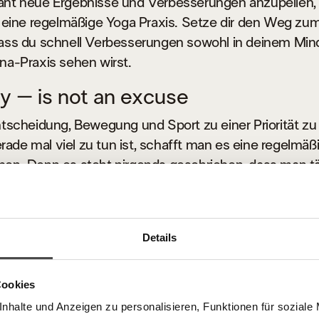
ant neue Ergebnisse und Verbesserungen anzupeilen, 
f eine regelmäßige Yoga Praxis. Setze dir den Weg zum
dass du schnell Verbesserungen sowohl in deinem Min
na-Praxis sehen wirst.
y – is not an excuse
Entscheidung, Bewegung und Sport zu einer Priorität z
ade mal viel zu tun ist, schafft man es eine regelmäß
ben. Denn es steht nirgends geschrieben, dass man tä
r Matte stehen muss. Kurze 5-, 10- oder 15-minütige
nd für eine effektive Praxis und helfen dir dabei motivi
rself
Details
s praktizieren nicht nur regelmäßig um Yoga zu machen
Cookies
hnung“ dadurch zu bekommen. Yoga gibt uns mehr En
er, verhilft uns zu besserem Schlaf und Wohlbefinden.
nhalte und Anzeigen zu personalisieren, Funktionen für soziale