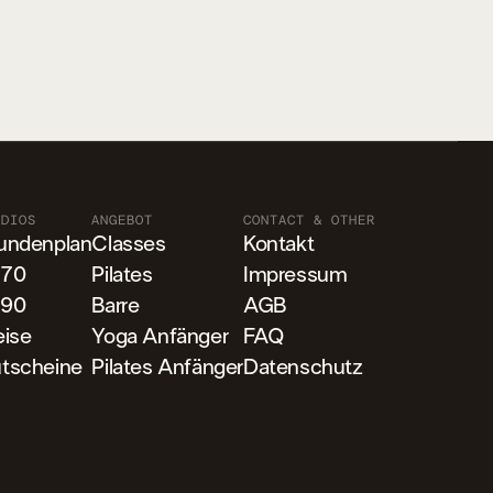
UDIOS
ANGEBOT
CONTACT & OTHER
undenplan
Classes
Kontakt
70
Pilates
Impressum
90
Barre
AGB
eise
Yoga Anfänger
FAQ
tscheine
Pilates Anfänger
Datenschutz