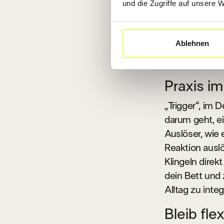
und die Zugriffe auf unsere 
langfristige B
Gerade beim E
sich sofort zu
Ablehnen
nach einer er
sein, wie ein
Praxis im
„Trigger“, im 
darum geht, ei
Auslöser, wie 
Reaktion ausl
Klingeln direk
dein Bett und
Alltag zu inte
Bleib flex