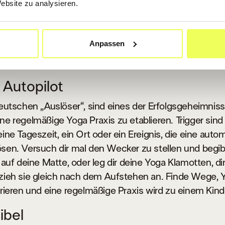
Website zu analysieren.
elohnungen, die wir durch eine regelmäßige Yoga Praxis
inführen einer konsequenten Praxis, ist es aber genau
 belohnen. Such dir etwas, auf das du dich freust und e
Anpassen
folgreich abgeschlossenen Einheit. Das können ganz e
 Bad nehmen oder einen Kaffee genießen.
 Autopilot
Deutschen „Auslöser“, sind eines der Erfolgsgeheimnis
ne regelmäßige Yoga Praxis zu etablieren. Trigger sind
eine Tageszeit, ein Ort oder ein Ereignis, die eine aut
ösen. Versuch dir mal den Wecker zu stellen und begi
t auf deine Matte, oder leg dir deine Yoga Klamotten, d
 zieh sie gleich nach dem Aufstehen an. Finde Wege, 
grieren und eine regelmäßige Praxis wird zu einem Kind
ibel