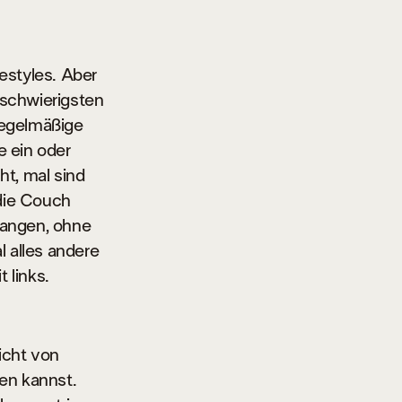
estyles. Aber
 schwierigsten
regelmäßige
e ein oder
ht, mal sind
die Couch
gangen, ohne
 alles andere
 links.
nicht von
hen kannst.