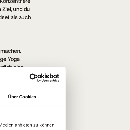
konzentriere
 Ziel, und du
dset als auch
u machen.
ige Yoga
glich eine
 Einheiten
ert zu bleiben.
Über Cookies
, sie tun dies
ergie, macht
 Dies sind
 Medien anbieten zu können