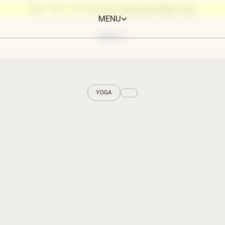
BURN, BABY, BURN:
PILATES AUSBILDUNG HERBST 2026
MENU
MENU
YOGA