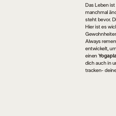
Das Leben ist
manchmal ände
steht bevor. D
Hier ist es wi
Gewohnheiten 
Always remembe
entwickelt, u
einen
Yogapl
dich auch in 
tracken- dein