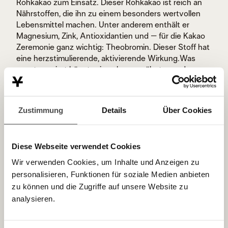
Rohkakao zum Einsatz. Dieser Rohkakao ist reich an
Nährstoffen, die ihn zu einem besonders wertvollen
Lebensmittel machen. Unter anderem enthält er
Magnesium, Zink, Antioxidantien und – für die Kakao
Zeremonie ganz wichtig: Theobromin. Dieser Stoff hat
eine herzstimulierende, aktivierende Wirkung.Was
sonst passiert hängt, wie schon erwähnt, von der
jeweiligen Zeremonie mit ihrer individuellen Intention
ab, das kann Meditation, Musik, Bewegung, Tanz,
Energiearbeit und vieles mehr sein. Dabei wird jede
Zustimmung
Details
Über Cookies
Kakao Zeremonie angeleitet.
Verstand aus,
Diese Webseite verwendet Cookies
Intuition an
Wir verwenden Cookies, um Inhalte und Anzeigen zu
personalisieren, Funktionen für soziale Medien anbieten
zu können und die Zugriffe auf unsere Website zu
Aber warum überhaupt dieser Rohkakao? Rohkakao
analysieren.
gilt nicht umsonst als „Getränk der Götter“. Er wirkt
herzzentrierend, harmonisierend und sanft belebend.
Wenn man ihn trinkt, werden Glückshormone