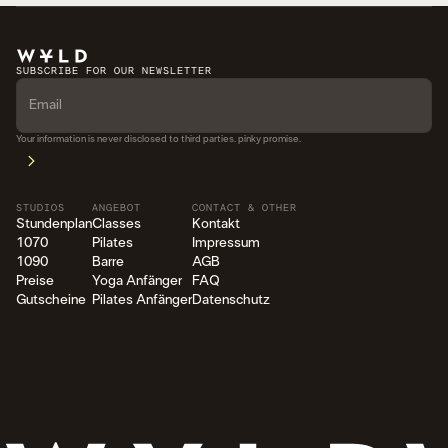
SUBSCRIBE FOR OUR NEWSLETTER
Your information is never disclosed to third parties. pinky promise.
STUDIOS
ANGEBOT
CONTACT & OTHER
Stundenplan
Classes
Kontakt
1070
Pilates
Impressum
1090
Barre
AGB
Preise
Yoga Anfänger
FAQ
Gutscheine
Pilates Anfänger
Datenschutz