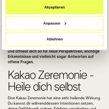
ausgeschüttet. So kannst du dich während der
Akzeptieren
Zeremonie auf eine intuitive Reise in dein Inneres, in
dein Herz begeben und dich mit deinen Gefühlen
verbinden. Dadurch hast du die Möglichkeit, dein Herz
Anpassen
zu öffnen, Altes, Negatives loszulassen und
Blockaden zu lösen. Das Wichtigste: Während der
Zeremonie hat dein Verstand Pause und deine
Ablehnen
Intuition ist am Zug.
In diesem geschützten Raum
kannst du gewohnte Denkmuster hinter dir lassen
und öffnest dich so für neue Perspektiven, wichtige
Erkenntnisse und vielleicht sogar Antworten auf
offene Fragen.
Kakao Zeremonie -
Heile dich selbst
Eine Kakao Zeremonie hat eine sehr heilende Wirkung.
Du kannst dir währenddessen Intentionen setzen,
deine Gefühlswelt ordnen, Erlebtes verarbeiten und